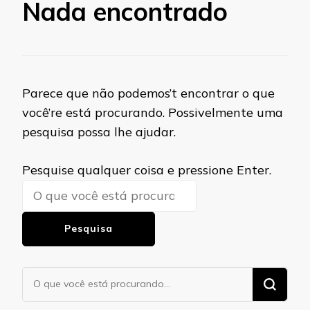
Nada encontrado
Parece que não podemos’t encontrar o que
você’re está procurando. Possivelmente uma
pesquisa possa lhe ajudar.
Procurando
Pesquise qualquer coisa e pressione Enter.
algo?
Procurando
algo?