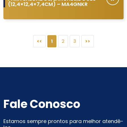
(12,4×12,4×7,4CM) – MA4GNKR
<<
1
2
3
>>
Fale Conosco
Estamos sempre prontos para melhor atendê-