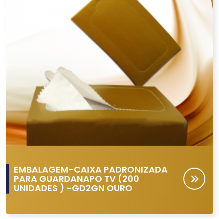
EMBALAGEM-CAIXA PADRONIZADA
PARA GUARDANAPO TV (200
UNIDADES ) -GD2GN OURO