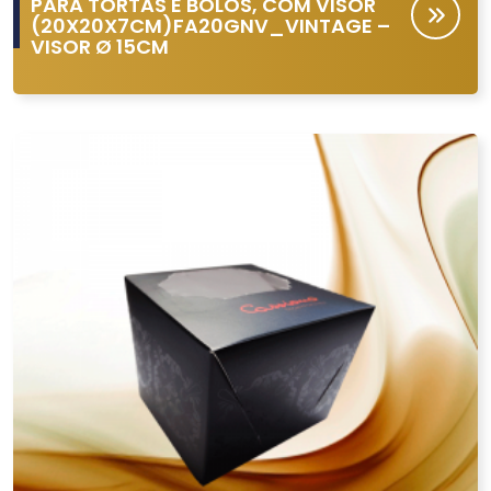
PARA TORTAS E BOLOS, COM VISOR
(20X20X7CM)FA20GNV_VINTAGE –
VISOR Ø 15CM