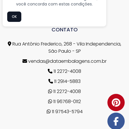
Mapa do Site
você concorda com estas condições.
OK
CONTATO
Rua Antônio Frederico, 268 - Vila Independencia,
São Paulo - SP
vendas@dataembalagens.com.br
11 2272-4008
11 2914-5883
11 2272-4008
11 96768-0112
11 97543-5794