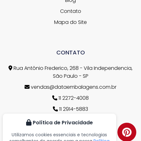
Blog
Contato
Mapa do Site
CONTATO
Rua Antônio Frederico, 268 - Vila Independencia,
São Paulo - SP
vendas@dataembalagens.com.br
11 2272-4008
11 2914-5883
11 2272-4008
Política de Privacidade
11 96768-0112
Utilizamos cookies essenciais e tecnologias
semelhantes de acordo com a nossa
Política