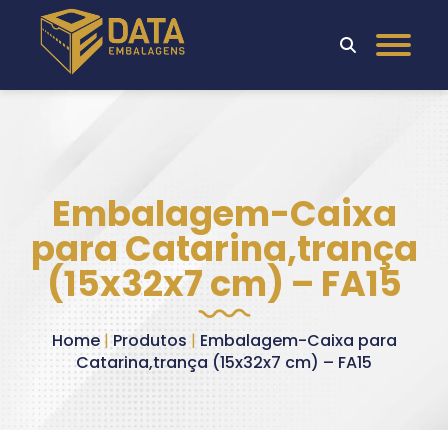
Embalagem-Caixa
para Catarina,trança
(15x32x7 cm) – FA15
Home
|
Produtos
|
Embalagem-Caixa para
Catarina,trança (15x32x7 cm) – FA15