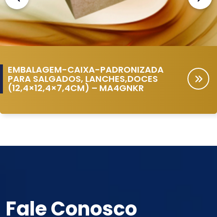
EM-CAIXA-PADRONIZADA
EMBALA
LGADOS, LANCHES,DOCES
PERSONA
,4×7,4CM) – MA4GNKR
ALIMEN
Fale Conosco