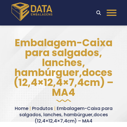
Embalagem-Caixa
para salgados,
lanches,
hambúrguer,doces
(12,4×12,4×7,4cm) –
MA4
Home
|
Produtos
|
Embalagem-Caixa para
salgados, lanches, hambúrguer,doces
(12,4×12,4×7,4cm) – MA4