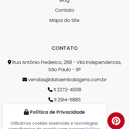
Blog
Contato
Mapa do Site
CONTATO
Rua Antônio Frederico, 268 - Vila Independencia,
São Paulo - SP
vendas@dataembalagens.com.br
11 2272-4008
11 2914-5883
11 2272-4008
Política de Privacidade
11 96768-0112
Utilizamos cookies essenciais e tecnologias
semelhantes de acordo com a nossa
Política